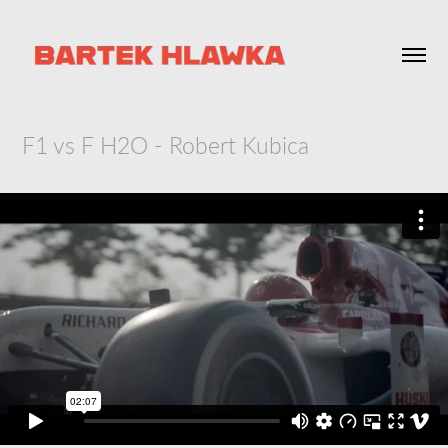
F1 vs F H2O - Robert Kubica