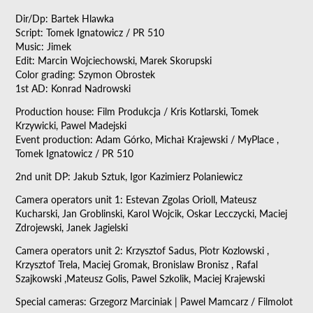
Dir/Dp: Bartek Hlawka
Script: Tomek Ignatowicz / PR 510
Music: Jimek
Edit: Marcin Wojciechowski, Marek Skorupski
Color grading: Szymon Obrostek
1st AD: Konrad Nadrowski
Production house: Film Produkcja / Kris Kotlarski, Tomek
Krzywicki, Pawel Madejski
Event production: Adam Górko, Michał Krajewski / MyPlace ,
Tomek Ignatowicz / PR 510
2nd unit DP: Jakub Sztuk, Igor Kazimierz Polaniewicz
Camera operators unit 1: Estevan Zgolas Orioll, Mateusz
Kucharski, Jan Groblinski, Karol Wojcik, Oskar Lecczycki, Maciej
Zdrojewski, Janek Jagielski
Camera operators unit 2: Krzysztof Sadus, Piotr Kozlowski ,
Krzysztof Trela, Maciej Gromak, Bronislaw Bronisz , Rafal
Szajkowski ,Mateusz Golis, Pawel Szkolik, Maciej Krajewski
Special cameras: Grzegorz Marciniak | Pawel Mamcarz / Filmolot